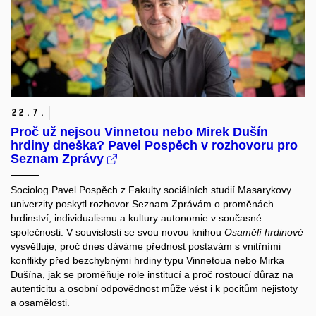
22.
7.
Proč už nejsou Vinnetou nebo Mirek Dušín
hrdiny dneška? Pavel Pospěch v rozhovoru pro
Seznam Zprávy
Sociolog Pavel Pospěch z Fakulty sociálních studií Masarykovy
univerzity poskytl rozhovor Seznam Zprávám o proměnách
hrdinství, individualismu a kultury autonomie v současné
společnosti. V souvislosti se svou novou knihou
Osamělí hrdinové
vysvětluje, proč dnes dáváme přednost postavám s vnitřními
konflikty před bezchybnými hrdiny typu Vinnetoua nebo Mirka
Dušína, jak se proměňuje role institucí a proč rostoucí důraz na
autenticitu a osobní odpovědnost může vést i k pocitům nejistoty
a osamělosti.