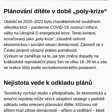
Plánování dítěte v době „poly-krize“
Období let 2020–2022 bylo charakteristické souběhem
několika krizí – pandemie COVID-19, rostoucí inflace,
války na Ukrajině či energetické krize. Tento kontext,
označovaný jako „poly-krize“, zásadně ovlivnil
ekonomickou i sociální situaci domácností. Zároveň se v
Česku projevil výrazný pokles porodnosti.
Výzkum se zaměřuje na to, jak tyto změny dopadly na
krátkodobé reprodukční plány žen ve věku 18–39 let a zda
se reakce lišily podle socioekonomického postavení.
Nejistota vede k odkladu plánů
Teoreticky vychází studie z předpokladu, že ekonomická a
emoční nejistota může vést k adaptivní strategii v podobě
odkladu nebo omezení plánování dítěte. Klíčovou roli
přitom hrají zdroje domácností – příjem a vzdělání – které