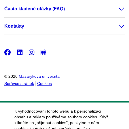
Často kladené otázky (FAQ)
Kontakty
Facebook
LinkedIn
Instagram
Přidat
do
kalendáře
© 2026
Masarykova univerzita
Správce stránek
Cookies
K vyhodnocování tohoto webu a k personalizaci
obsahu a reklam používáme soubory cookies. Když
klikněte na „přijmout cookies", poskytnete nám
souhlas k jejich uložení, správě a analýze.