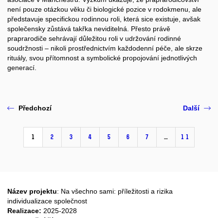
není pouze otázkou věku či biologické pozice v rodokmenu, ale
představuje specifickou rodinnou roli, která sice existuje, avšak
společensky zůstává takřka neviditelná. Přesto právě
praprarodiče sehrávají důležitou roli v udržování rodinné
soudržnosti – nikoli prostřednictvím každodenní péče, ale skrze
rituály, svou přítomnost a symbolické propojování jednotlivých
generací.
Předchozí
Další
1
2
3
4
5
6
7
…
11
Název projektu
: Na všechno sami: příležitosti a rizika
individualizace společnost
Realizace:
2025-2028