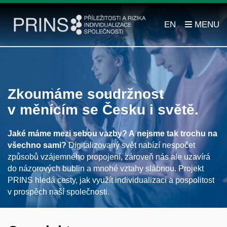
EN
Zkoumáme soudržnost
v měnícím se Česku i světě.
Jaké máme mezi sebou vazby? A nejsme tak trochu na
všechno sami?
Digitalizovaný svět nabízí nespočet
způsobů vzájemného propojení, zároveň nás ale uzavírá
do názorových bublin a mnohé vztahy slábnou. Projekt
PRINS hledá cesty, jak využít individualizaci a pospolitost
v prospěch naší společnosti.