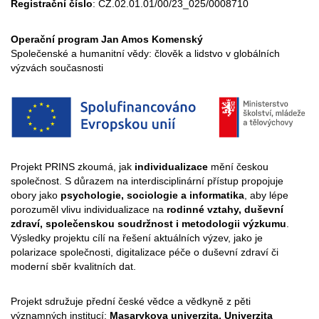
Registrační číslo
: CZ.02.01.01/00/23_025/0008710
Operační program Jan Amos Komenský
Společenské a humanitní vědy: člověk a lidstvo v globálních
výzvách současnosti
Projekt PRINS zkoumá, jak
individualizace
mění českou
společnost. S důrazem na interdisciplinární přístup propojuje
obory jako
psychologie, sociologie a informatika
, aby lépe
porozuměl vlivu individualizace na
rodinné vztahy, duševní
zdraví, společenskou soudržnost i metodologii výzkumu
.
Výsledky projektu cílí na řešení aktuálních výzev, jako je
polarizace společnosti, digitalizace péče o duševní zdraví či
moderní sběr kvalitních dat.
Projekt sdružuje přední české vědce a vědkyně z pěti
významných institucí:
Masarykova univerzita, Univerzita