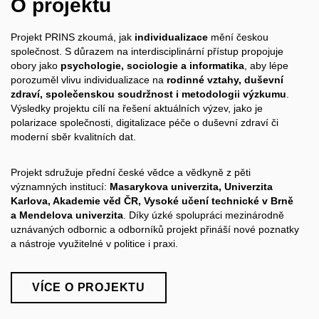
O projektu
Projekt PRINS zkoumá, jak
individualizace
mění českou
společnost. S důrazem na interdisciplinární přístup propojuje
obory jako
psychologie, sociologie a informatika
, aby lépe
porozuměl vlivu individualizace na
rodinné vztahy, duševní
zdraví, společenskou soudržnost i metodologii výzkumu
.
Výsledky projektu cílí na řešení aktuálních výzev, jako je
polarizace společnosti, digitalizace péče o duševní zdraví či
moderní sběr kvalitních dat.
Projekt sdružuje přední české vědce a vědkyně z pěti
významných institucí:
Masarykova univerzita, Univerzita
Karlova, Akademie věd ČR, Vysoké učení technické v Brně
a Mendelova univerzita
. Díky úzké spolupráci mezinárodně
uznávaných odbornic a odborníků projekt přináší nové poznatky
a nástroje využitelné v politice i praxi.
VÍCE O PROJEKTU