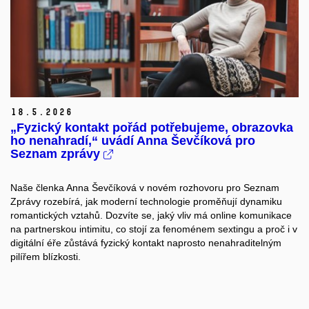
18.
5.
2026
„Fyzický kontakt pořád potřebujeme, obrazovka
ho nenahradí,“ uvádí Anna Ševčíková pro
Seznam zprávy
Naše členka Anna Ševčíková v novém rozhovoru pro Seznam
Zprávy rozebírá, jak moderní technologie proměňují dynamiku
romantických vztahů. Dozvíte se, jaký vliv má online komunikace
na partnerskou intimitu, co stojí za fenoménem sextingu a proč i v
digitální éře zůstává fyzický kontakt naprosto nenahraditelným
pilířem blízkosti.