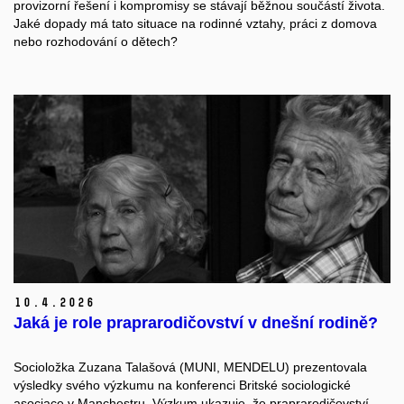
provizorní řešení i kompromisy se stávají běžnou součástí života.
Jaké dopady má tato situace na rodinné vztahy, práci z domova
nebo rozhodování o dětech?
10.
4.
2026
Jaká je role praprarodičovství v dnešní rodině?
Socioložka Zuzana Talašová (MUNI, MENDELU) prezentovala
výsledky svého výzkumu na konferenci Britské sociologické
asociace v Manchestru. Výzkum ukazuje, že p
raprarodičovství